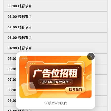
00:00 精彩节目
01:00 精彩节目
02:00 精彩节目
03:00 精彩节目
04:00 精彩节目
×
05:00 精彩节目
06:00 精彩节目
07:00 精彩节目
08:00 精彩节目
09:00 精彩节目
17 秒后自动关闭