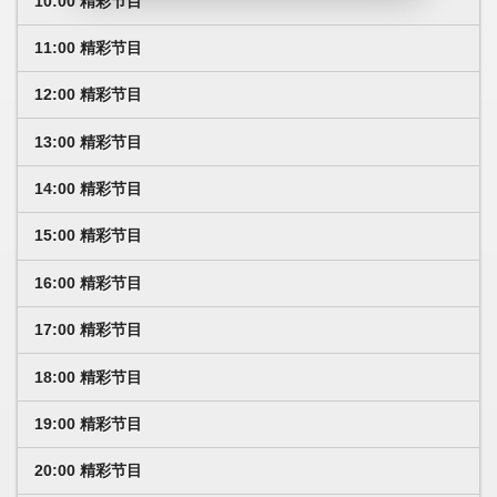
10:00 精彩节目
11:00 精彩节目
12:00 精彩节目
13:00 精彩节目
14:00 精彩节目
15:00 精彩节目
16:00 精彩节目
17:00 精彩节目
18:00 精彩节目
19:00 精彩节目
20:00 精彩节目