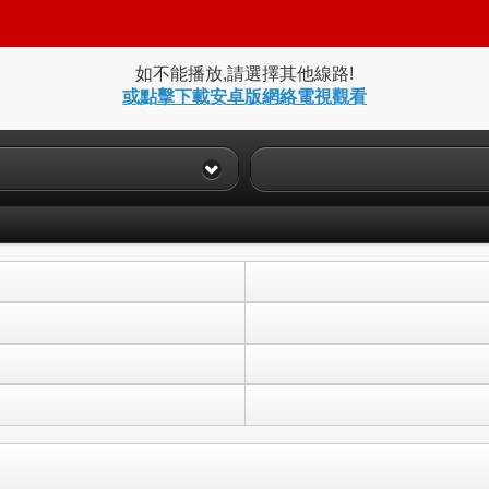
如不能播放,請選擇其他線路!
或點擊下載安卓版網絡電視觀看