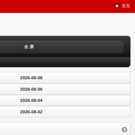
首頁
全 屏
2026-08-08
2026-08-06
2026-08-04
2026-08-02