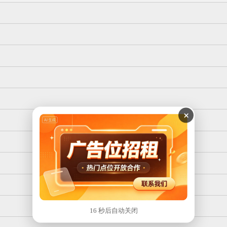
×
16 秒后自动关闭