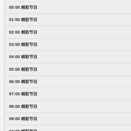
00:00 精彩节目
01:00 精彩节目
02:00 精彩节目
03:00 精彩节目
04:00 精彩节目
05:00 精彩节目
06:00 精彩节目
07:00 精彩节目
08:00 精彩节目
09:00 精彩节目