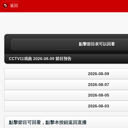
返回
點擊節目表可以回看
CCTV11戏曲 2026-08-09 節目預告
2026-08-09
2026-08-07
2026-08-05
2026-08-03
點擊節目可回看，點擊本按鈕返回直播