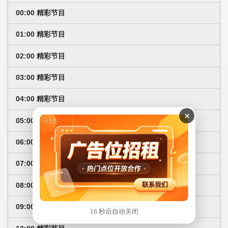
00:00 精彩节目
01:00 精彩节目
02:00 精彩节目
03:00 精彩节目
04:00 精彩节目
×
05:00 精彩节目
06:00 精彩节目
07:00 精彩节目
08:00 精彩节目
09:00 精彩节目
16 秒后自动关闭