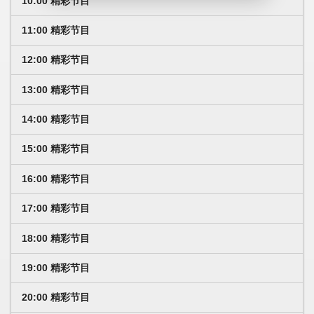
10:00 精彩节目
11:00 精彩节目
12:00 精彩节目
13:00 精彩节目
14:00 精彩节目
15:00 精彩节目
16:00 精彩节目
17:00 精彩节目
18:00 精彩节目
19:00 精彩节目
20:00 精彩节目