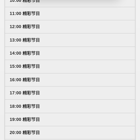
10:00 精彩节目
11:00 精彩节目
12:00 精彩节目
13:00 精彩节目
14:00 精彩节目
15:00 精彩节目
16:00 精彩节目
17:00 精彩节目
18:00 精彩节目
19:00 精彩节目
20:00 精彩节目