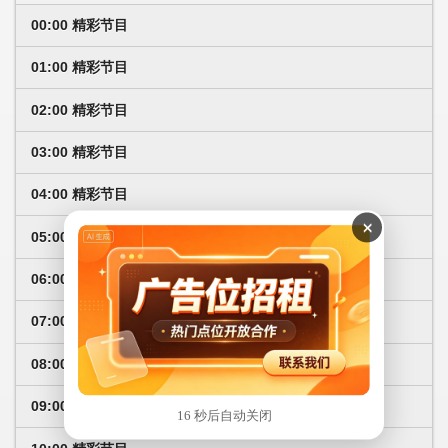
00:00 精彩节目
01:00 精彩节目
02:00 精彩节目
03:00 精彩节目
04:00 精彩节目
×
05:00 精彩节目
06:00 精彩节目
07:00 精彩节目
08:00 精彩节目
09:00 精彩节目
16 秒后自动关闭