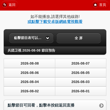
返回
首頁
如不能播放,請選擇其他線路!
或點擊下載安卓版網絡電視觀看
點擊節目表可以回看
全 屏
兵团卫视 2026-08-08 節目預告
2026-08-08
2026-08-07
2026-08-06
2026-08-05
2026-08-04
2026-08-03
2026-08-02
2026-08-01
點擊節目可回看，點擊本按鈕返回直播