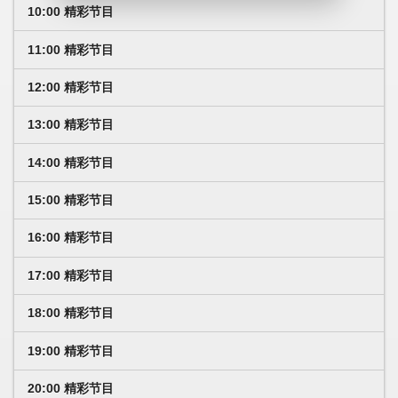
10:00 精彩节目
11:00 精彩节目
12:00 精彩节目
13:00 精彩节目
14:00 精彩节目
15:00 精彩节目
16:00 精彩节目
17:00 精彩节目
18:00 精彩节目
19:00 精彩节目
20:00 精彩节目