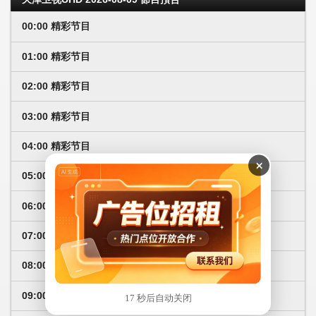
00:00 精彩节目
01:00 精彩节目
02:00 精彩节目
03:00 精彩节目
04:00 精彩节目
×
05:00 精彩节目
06:00 精彩节目
07:00 精彩节目
08:00 精彩节目
09:00 精彩节目
16 秒后自动关闭