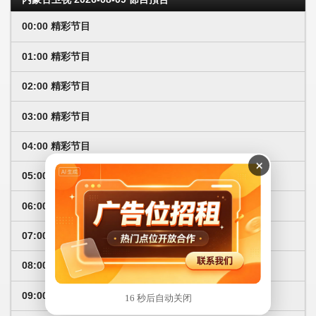
00:00 精彩节目
01:00 精彩节目
02:00 精彩节目
03:00 精彩节目
04:00 精彩节目
×
05:00 精彩节目
06:00 精彩节目
07:00 精彩节目
08:00 精彩节目
09:00 精彩节目
15 秒后自动关闭