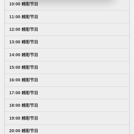
10:00 精彩节目
11:00 精彩节目
12:00 精彩节目
13:00 精彩节目
14:00 精彩节目
15:00 精彩节目
16:00 精彩节目
17:00 精彩节目
18:00 精彩节目
19:00 精彩节目
20:00 精彩节目